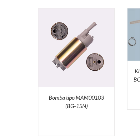
Ki
BG
Bomba tipo MAM00103
(BG-15N)