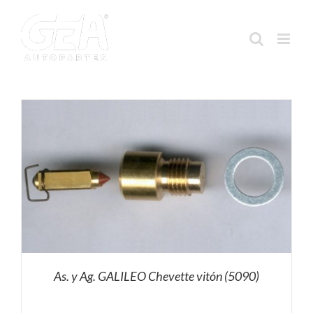
Saltar
al
contenido
As. y Ag. GALILEO Chevette vitón (5090)