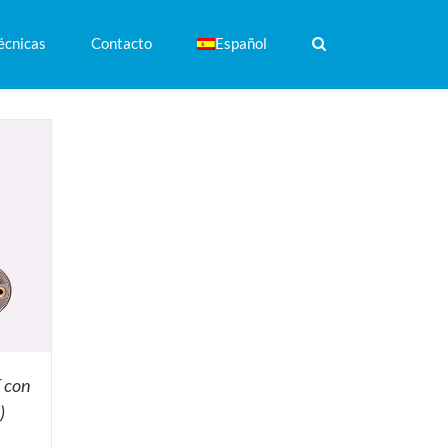
écnicas
Contacto
Español
 con
)