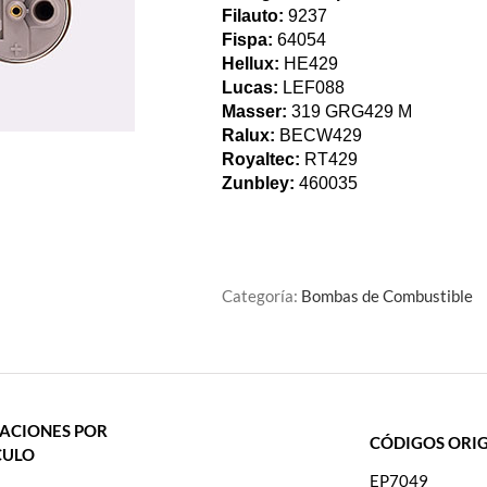
Filauto:
9237
Fispa:
64054
Hellux:
HE429
Lucas:
LEF088
Masser:
319 GRG429 M
Ralux:
BECW429
Royaltec:
RT429
Zunbley:
460035
Categoría:
Bombas de Combustible
CACIONES POR
CÓDIGOS ORIG
CULO
EP7049