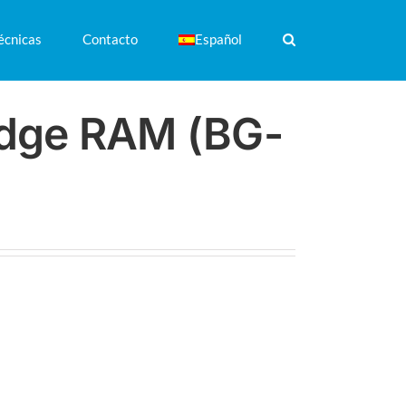
écnicas
Contacto
Español
dge RAM (BG-