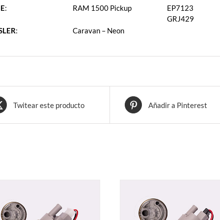
E
:
RAM 1500 Pickup
EP7123
GRJ429
SLER
:
Caravan – Neon
Twitear este producto
Añadir a Pinterest