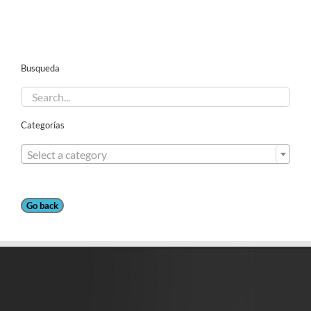
Busqueda
Categorías

Select a category
Go back