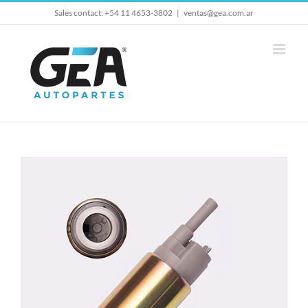
Skip
Sales contact: +54 11 4653-3802
|
ventas@gea.com.ar
to
content