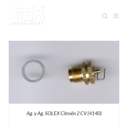
Saltar
al
contenido
Ag. y Ag. SOLEX Citroën 2 CV (4140)