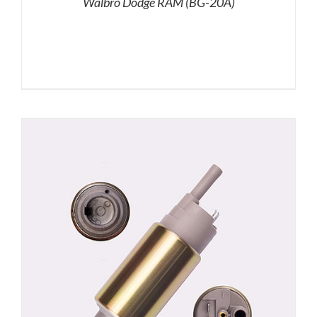
Walbro Dodge RAM (BG-20A)