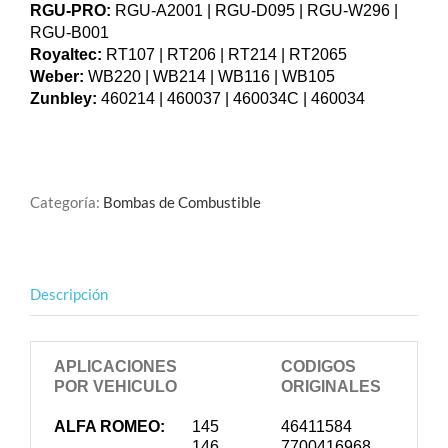
RGU-PRO:
RGU-A2001 | RGU-D095 | RGU-W296 |
RGU-B001
Royaltec:
RT107 | RT206 | RT214 | RT2065
Weber:
WB220 | WB214 | WB116 | WB105
Zunbley:
460214 | 460037 | 460034C | 460034
Categoría:
Bombas de Combustible
Descripción
APLICACIONES
CODIGOS
POR VEHICULO
ORIGINALES
ALFA ROMEO:
145
46411584
146
7700416968