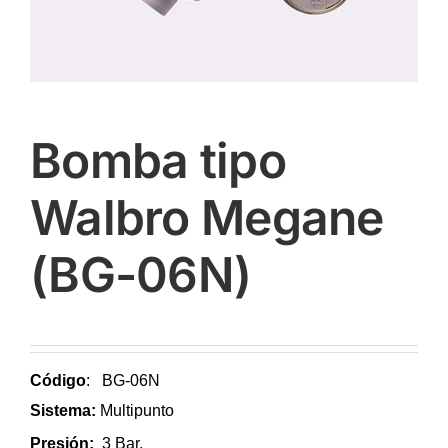
Bomba tipo
Walbro Megane
(BG-06N)
Código
: BG-06N
Sistema:
Multipunto
Presión:
3 Bar.