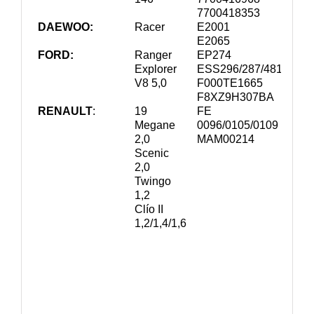
7700418353
DAEWOO:
Racer
E2001
E2065
FORD:
Ranger
EP274
Explorer
ESS
296/287/481
V8 5,0
F000TE1665
F8XZ9H307BA
RENAULT
:
19
FE
Megane
0096/0105/0109
2,0
MAM00214
Scenic
2,0
Twingo
1,2
Clío II
1,2/1,4/1,6