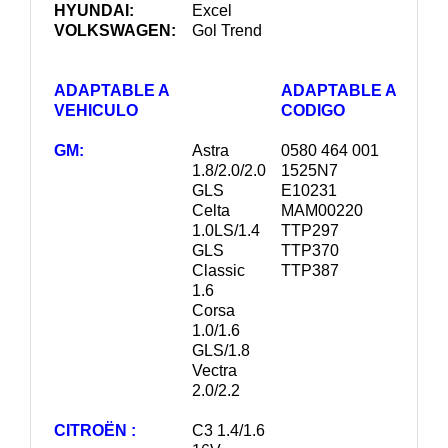
HYUNDAI:
Excel
VOLKSWAGEN:
Gol Trend
ADAPTABLE A
ADAPTABLE A
VEHICULO
CODIGO
GM:
Astra
0580 464 001
1.8/2.0/2.0
1525N7
GLS
E10231
Celta
MAM00220
1.0LS/1.4
TTP297
GLS
TTP370
Classic
TTP387
1.6
Corsa
1.0/1.6
GLS/1.8
Vectra
2.0/2.2
CITROËN :
C3 1.4/1.6