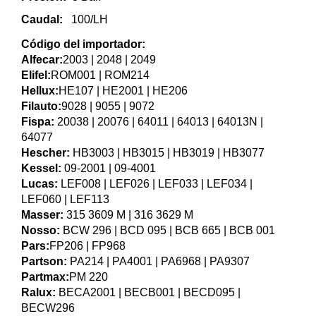
Caudal:
100/LH
Código del importador:
Alfecar:
2003 | 2048 | 2049
Elifel:
ROM001 | ROM214
Hellux:
HE107 | HE2001 | HE206
Filauto:
9028 | 9055 | 9072
Fispa:
20038 | 20076 | 64011 | 64013 | 64013N |
64077
Hescher:
HB3003 | HB3015 | HB3019 | HB3077
Kessel:
09-2001 | 09-4001
Lucas:
LEF008 | LEF026 | LEF033 | LEF034 |
LEF060 | LEF113
Masser:
315 3609 M | 316 3629 M
Nosso:
BCW 296 | BCD 095 | BCB 665 | BCB 001
Pars:
FP206 | FP968
Partson:
PA214 | PA4001 | PA6968 | PA9307
Partmax:
PM 220
Ralux:
BECA2001 | BECB001 | BECD095 |
BECW296