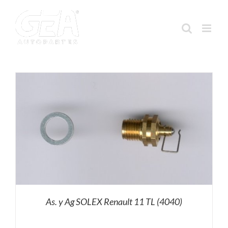
Saltar
al
contenido
As. y Ag SOLEX Renault 11 TL (4040)