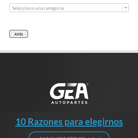

Selecciona una categoría
Atrás
10 Razones para elegirnos