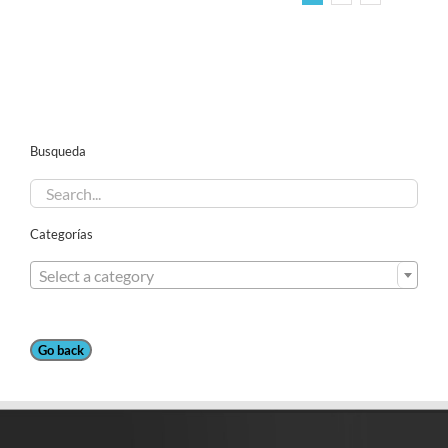
Busqueda
Categorías

Select a category
Go back