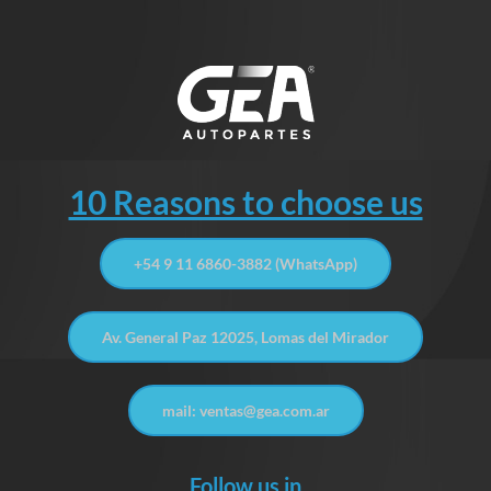
10 Reasons to choose us
+54 9 11 6860-3882 (WhatsApp)
Av. General Paz 12025, Lomas del Mirador
mail: ventas@gea.com.ar
Follow us in