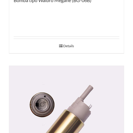
Bomba tipo Walbro Megane (BG-06B)
Details