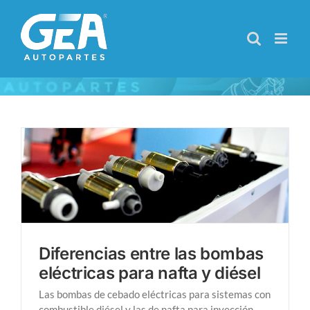
Saltar
al
contenido
Diferencias entre las bombas
eléctricas para nafta y diésel
Las bombas de cebado eléctricas para sistemas con
combustible diésel y las de nafta para inyección