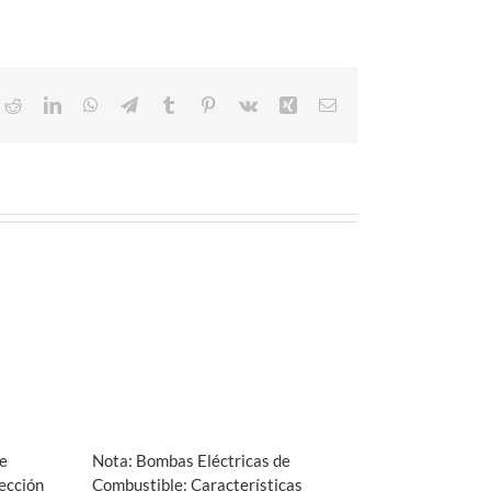
ok
Reddit
LinkedIn
WhatsApp
Telegram
Tumblr
Pinterest
Vk
Xing
Correo
electrónico
e
Nota: Bombas Eléctricas de
ección
Combustible: Características