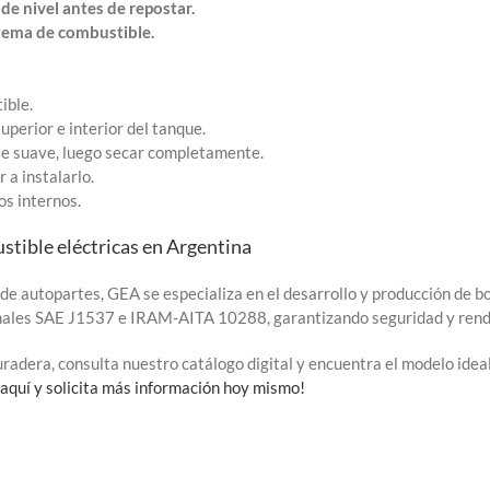
de nivel antes de repostar.
stema de combustible.
ible.
uperior e interior del tanque.
nte suave, luego secar completamente.
 a instalarlo.
s internos.
tible eléctricas en Argentina
e autopartes, GEA se especializa en el desarrollo y producción de bo
onales SAE J1537 e IRAM-AITA 10288, garantizando seguridad y rend
radera, consulta nuestro catálogo digital y encuentra el modelo ide
 aquí y solicita más información hoy mismo!