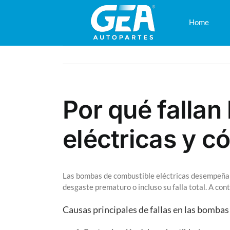
Saltar
al
Home
contenido
Por qué falla
eléctricas y c
Las bombas de combustible eléctricas desempeñan 
desgaste prematuro o incluso su falla total. A co
Causas principales de fallas en las bombas