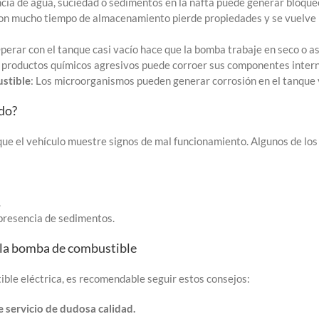
ncia de agua, suciedad o sedimentos en la nafta puede generar bloque
con mucho tiempo de almacenamiento pierde propiedades y se vuelve 
Operar con el tanque casi vacío hace que la bomba trabaje en seco o as
ar productos químicos agresivos puede corroer sus componentes inter
ustible
: Los microorganismos pueden generar corrosión en el tanque y
do?
 que el vehículo muestre signos de mal funcionamiento. Algunos de l
.
 presencia de sedimentos.
 la bomba de combustible
ible eléctrica, es recomendable seguir estos consejos:
 servicio de dudosa calidad.