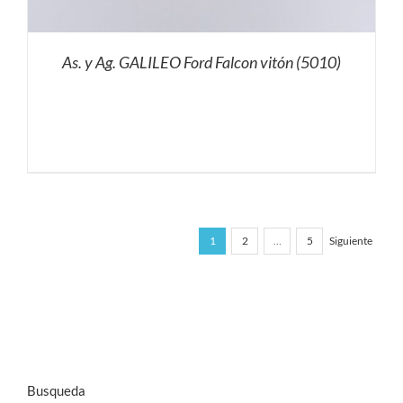
As. y Ag. GALILEO Ford Falcon vitón (5010)
1
2
…
5
Siguiente
Busqueda