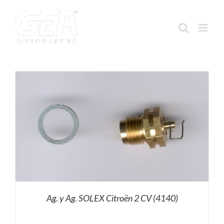
Saltar
al
contenido
Ag. y Ag. SOLEX Citroën 2 CV (4140)