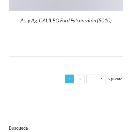
As. y Ag. GALILEO Ford Falcon vitón (5010)
1
2
…
5
Siguiente
Busqueda