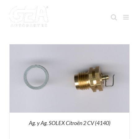
Saltar
al
contenido
Ag. y Ag. SOLEX Citroën 2 CV (4140)